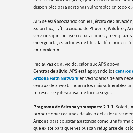
Público de Arizona (APS) quiere correr la voz sobre
disponibles para personas vulnerables en todo el 
APS se está asociando con el Ejército de Salvación,
Solari Inc., Lyft, la ciudad de Phoenix, Wildfire y 
servicios que incluyen reparaciones y reemplazos 
emergencia, estaciones de hidratación, protección 
enfriamiento.
Iniciativas de alivio del calor que APS apoya:
Centros de alivio
centros 
: APS está apoyando los
Arizona Faith Network
en vecindarios de alta nec
centros de alivio brindan a los más vulnerables u
refrescarse y descansar de forma segura.
Programa de Arizona y transporte 2-1-1
: Solari, 
proporcionar recursos de alivio del calor a reside
Arizona para solicitar asistencia como una forma d
que existe para quienes buscan refugiarse del cal