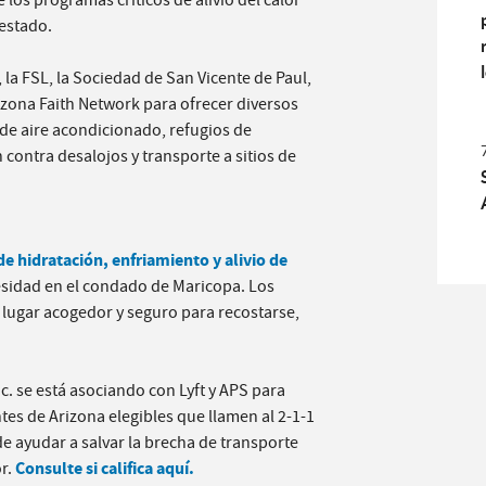
 los programas críticos de alivio del calor
estado.
 la FSL, la Sociedad de San Vicente de Paul,
Arizona Faith Network para ofrecer diversos
de aire acondicionado, refugios de
contra desalojos y transporte a sitios de
de hidratación, enfriamiento y alivio de
esidad en el condado de Maricopa. Los
n lugar acogedor y seguro para recostarse,
Inc. se está asociando con Lyft y APS para
ntes de Arizona elegibles que llamen al 2-1-1
e ayudar a salvar la brecha de transporte
Consulte si califica aquí.
or.