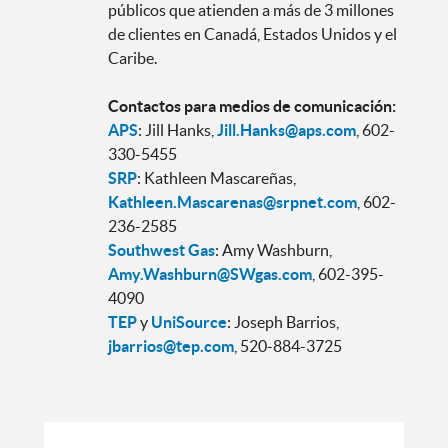
públicos que atienden a más de 3 millones
de clientes en Canadá, Estados Unidos y el
Caribe.
Contactos para medios de comunicación:
APS
: Jill Hanks,
Jill.Hanks@aps.com
, 602-
330-5455
SRP
: Kathleen Mascareñas,
Kathleen.Mascarenas@srpnet.com
, 602-
236-2585
Southwest Gas
: Amy Washburn,
Amy.Washburn@SWgas.com
, 602-395-
4090
TEP
y
UniSource
: Joseph Barrios,
jbarrios@tep.com
, 520-884-3725