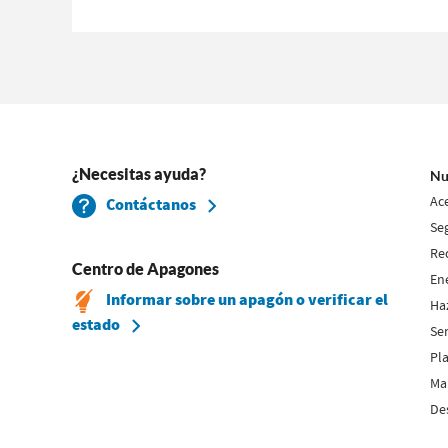
¿Necesitas ayuda?
Nu
Ac
Contáctanos
Se
Re
Centro de Apagones
En
Informar sobre un apagón o verificar el
Ha
estado
Se
Pla
Map
De