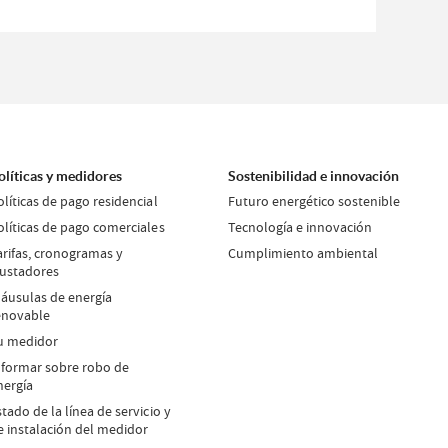
olíticas y medidores
Sostenibilidad e innovación
olíticas de pago residencial
Futuro energético sostenible
olíticas de pago comerciales
Tecnología e innovación
arifas, cronogramas y
Cumplimiento ambiental
justadores
láusulas de energía
enovable
u medidor
nformar sobre robo de
nergía
stado de la línea de servicio y
e instalación del medidor