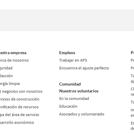
estra empresa
Empleos
P
erca de nosotros
Trabajar en APS
P
guridad
Encuentra el ajuste perfecto
P
dacción
T
a
ergía limpia
Comunidad
C
z negocios con nosotros
Nuestros voluntarios
r
En la comunidad
rvicios de construcción
T
Educación
nificación de recursos
I
Asociados y voluntariado
a del área de servicio
e
sarrollo económico
E
d