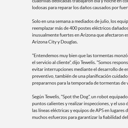
cuadrillas dedicadas trabajaron día y noche en co
lodosas para reparar los daños causados por fuer
Solo en una semana a mediados de julio, los equi
reemplazar más de 400 postes eléctricos dañados
inusualmente fuertes en Arizona que afectaron e
Arizona City y Douglas.
"Entendemos muy bien que las tormentas monzón
el servicio al cliente", dijo Tewelis. "Somos resp
evitar interrupciones mediante el desarrollo de
preventivo, también de una planificación cuidado
prepararnos para la temporada de tormentas de v
Según Tewelis, "Spot the Dog", un robot equipado
puntos calientes y realizar inspecciones, y el us
las líneas eléctricas y equipos de APS en lugares d
muchos esfuerzos para garantizar la fiabilidad del 