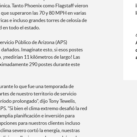
ónica. Tanto Phoenix como Flagstaff vieron
o que superaron las 70 y 80 MPH en varias
ricas e incluso grandes torres de celosía de
 en todo el estado.
Servicio Público de Arizona (APS)
dañados. Imagínate esto, si esos postes
, ¡medirían 11 kilómetros de largo! Las
oximadamente 290 postes durante este
durante lo que fue una temporada de
es de nuestro territorio de servicio
íodo prolongado", dijo Tony Tewelis,
S. "Si bien el clima extremo desafió la red
amplia planificación e inversión para
upciones para nuestros clientes incluso
lima severo cortó la energía, nuestras