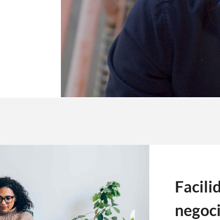
Facili
negoc