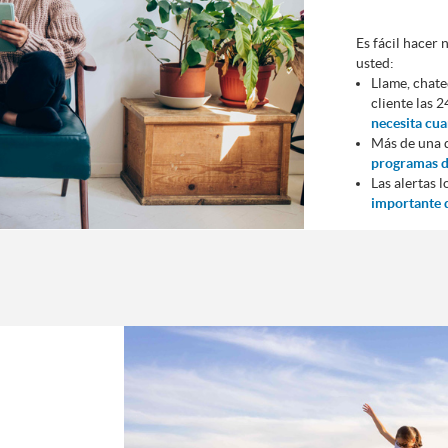
Es fácil hacer
usted:
Llame, chate
cliente las 
necesita cua
Más de una 
programas d
Las alertas
importante d