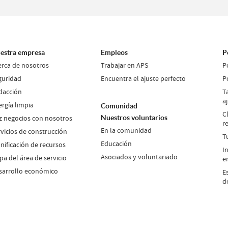
estra empresa
Empleos
P
erca de nosotros
Trabajar en APS
P
guridad
Encuentra el ajuste perfecto
P
dacción
T
a
ergía limpia
Comunidad
C
z negocios con nosotros
Nuestros voluntarios
r
En la comunidad
rvicios de construcción
T
Educación
nificación de recursos
I
Asociados y voluntariado
a del área de servicio
e
sarrollo económico
E
d