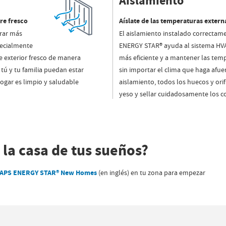
Aislamiento
ire fresco
Aíslate de las temperaturas extern
rar más
El aislamiento instalado correctam
pecialmente
ENERGY STAR® ayuda al sistema HVA
ire exterior fresco de manera
más eficiente y a mantener las tem
tú y tu familia puedan estar
sin importar el clima que haga afue
ogar es limpio y saludable
aislamiento, todos los huecos y orif
yeso y sellar cuidadosamente los c
r la casa de tus sueños?
APS ENERGY STAR® New Homes
(en inglés) en tu zona para empezar