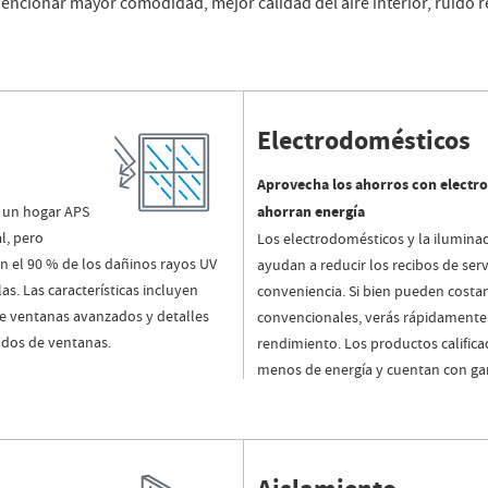
cionar mayor comodidad, mejor calidad del aire interior, ruido r
Electrodomésticos
Aprovecha los ahorros con electr
 un hogar APS
ahorran energía
l, pero
Los electrodomésticos y la ilumin
n el 90 % de los dañinos rayos UV
ayudan a reducir los recibos de serv
as. Las características incluyen
conveniencia. Si bien pueden costa
de ventanas avanzados y detalles
convencionales, verás rápidamente 
ados de ventanas.
rendimiento. Los productos califi
menos de energía y cuentan con gar