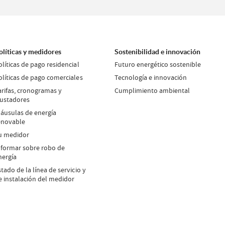
olíticas y medidores
Sostenibilidad e innovación
olíticas de pago residencial
Futuro energético sostenible
olíticas de pago comerciales
Tecnología e innovación
arifas, cronogramas y
Cumplimiento ambiental
justadores
láusulas de energía
enovable
u medidor
nformar sobre robo de
nergía
stado de la línea de servicio y
e instalación del medidor