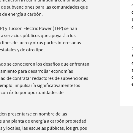
rometieron a reunir una suma combinada de
ón de subvenciones para las comunidades que
s de energía a carbón.
RP) y Tucson Electric Power (TEP) se han
a servicios públicos que apoyará a los
n fines de lucro y otras partes interesadas
statales y de otro tipo
.
ando se conocieron los desafíos que enfrentan
ciamiento
para desarrollar economías
cidad de contratar redactores de subvenciones
emplo, impulsaría significativamente los
con éxito por oportunidades de
eden presentarse en nombre de las
e una planta de energía a carbón propiedad
s y locales, las escuelas públicas, los grupos