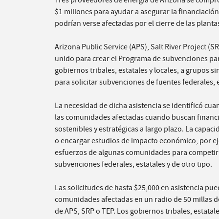
Tres proveedores de energía de Arizona se comp
$1 millones para ayudar a asegurar la financiaci
podrían verse afectadas por el cierre de las planta
Arizona Public Service (APS), Salt River Project (S
unido para crear el Programa de subvenciones par
gobiernos tribales, estatales y locales, a grupos si
para solicitar subvenciones de fuentes federales, e
La necesidad de dicha asistencia se identificó cu
las comunidades afectadas cuando buscan finan
sostenibles y estratégicas a largo plazo. La capa
o encargar estudios de impacto económico, por ej
esfuerzos de algunas comunidades para competir 
subvenciones federales, estatales y de otro tipo
.
Las solicitudes de hasta $25,000 en asistencia pu
comunidades afectadas en un radio de 50 millas d
de APS, SRP o TEP. Los gobiernos tribales, estatale