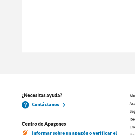
¿Necesitas ayuda?
Nu
Ac
Contáctanos
Se
Re
Centro de Apagones
En
Informar sobre un apagón o verificar el
Ha