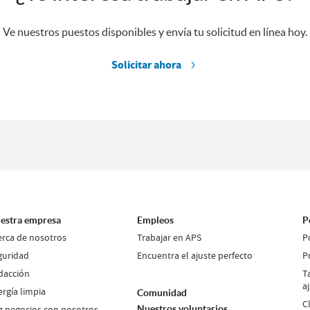
Ve nuestros puestos disponibles y envía tu solicitud en línea hoy.
Solicitar ahora
estra empresa
Empleos
P
erca de nosotros
Trabajar en APS
P
guridad
Encuentra el ajuste perfecto
P
dacción
T
a
ergía limpia
Comunidad
C
z negocios con nosotros
Nuestros voluntarios