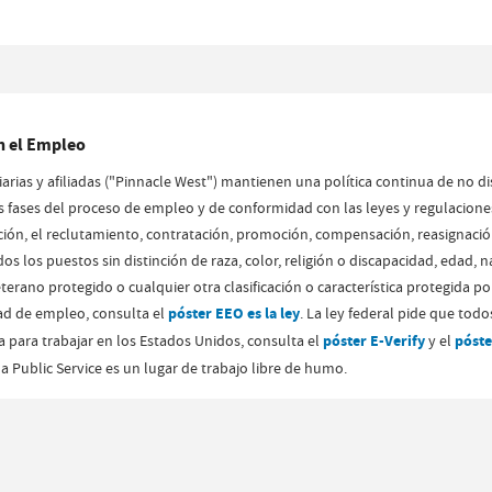
n el Empleo
arias y afiliadas ("Pinnacle West") mantienen una política continua de no di
fases del proceso de empleo y de conformidad con las leyes y regulaciones f
tación, el reclutamiento, contratación, promoción, compensación, reasignación
s los puestos sin distinción de raza, color, religión o discapacidad, edad, 
eterano protegido o cualquier otra clasificación o característica protegida p
dad de empleo, consulta el
póster EEO es la ley
. La ley federal pide que todo
a para trabajar en los Estados Unidos, consulta el
póster E-Verify
y el
póste
na Public Service es un lugar de trabajo libre de humo.