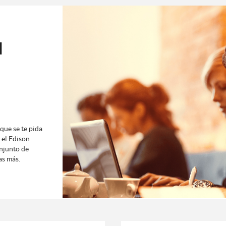
l
que se te pida
 el Edison
onjunto de
as más.