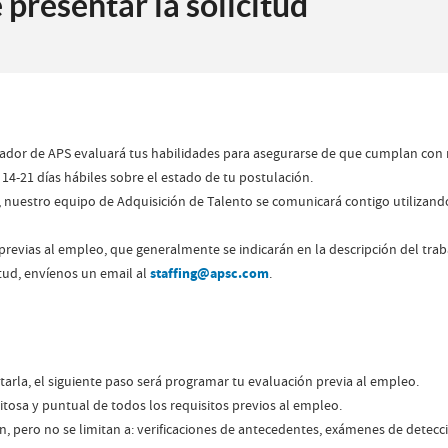
presentar la solicitud
utador de APS evaluará tus habilidades para asegurarse de que cumplan con
e 14-21 días hábiles sobre el estado de tu postulación.
, nuestro equipo de Adquisición de Talento se comunicará contigo utilizand
evias al empleo, que generalmente se indicarán en la descripción del trab
itud, envíenos un email al
staffing@apsc.com
.
ptarla, el siguiente paso será programar tu evaluación previa al empleo.
xitosa y puntual de todos los requisitos previos al empleo.
n, pero no se limitan a: verificaciones de antecedentes, exámenes de detec