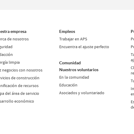
estra empresa
Empleos
P
erca de nosotros
Trabajar en APS
P
guridad
Encuentra el ajuste perfecto
P
dacción
T
a
ergía limpia
Comunidad
C
z negocios con nosotros
Nuestros voluntarios
r
En la comunidad
rvicios de construcción
T
Educación
nificación de recursos
I
Asociados y voluntariado
a del área de servicio
e
sarrollo económico
E
d