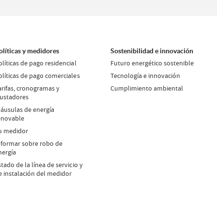
olíticas y medidores
Sostenibilidad e innovación
olíticas de pago residencial
Futuro energético sostenible
olíticas de pago comerciales
Tecnología e innovación
arifas, cronogramas y
Cumplimiento ambiental
justadores
láusulas de energía
enovable
u medidor
nformar sobre robo de
nergía
stado de la línea de servicio y
e instalación del medidor