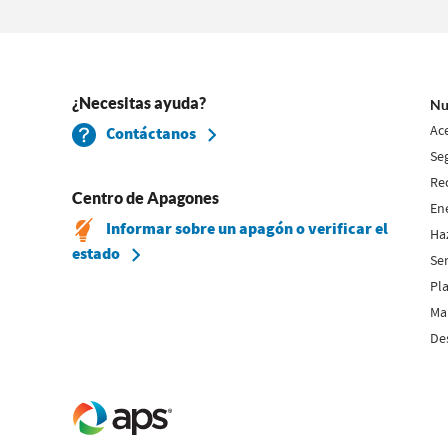
¿Necesitas ayuda?
Nu
Ac
Contáctanos
Se
Re
Centro de Apagones
En
Informar sobre un apagón o verificar el
Ha
estado
Se
Pla
Map
De