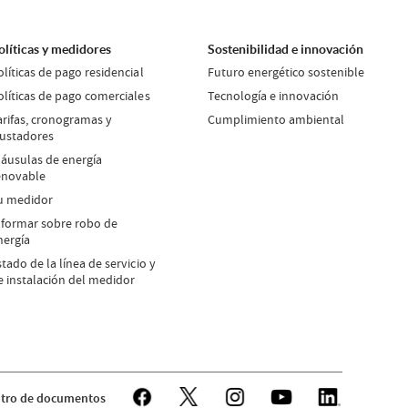
olíticas y medidores
Sostenibilidad e innovación
olíticas de pago residencial
Futuro energético sostenible
olíticas de pago comerciales
Tecnología e innovación
arifas, cronogramas y
Cumplimiento ambiental
justadores
láusulas de energía
enovable
u medidor
nformar sobre robo de
nergía
stado de la línea de servicio y
e instalación del medidor
tro de documentos