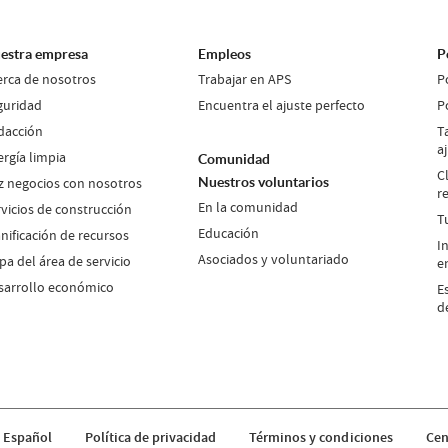
estra empresa
Empleos
P
erca de nosotros
Trabajar en APS
P
guridad
Encuentra el ajuste perfecto
P
dacción
T
a
ergía limpia
Comunidad
C
z negocios con nosotros
Nuestros voluntarios
r
En la comunidad
rvicios de construcción
T
Educación
nificación de recursos
I
Asociados y voluntariado
a del área de servicio
e
sarrollo económico
E
d
 Español
Política de privacidad
Términos y condiciones
Cen